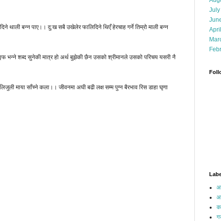
Aug
July
Jun
ने थाली बन्न पाए।। दु:ख सबै उखेलेर फालिदिने थिएँ हेरचाह गर्ने तिम्रो माली बन्न
Apri
Mar
Feb
 भन्ने शब्द सुनेकी मात्र हो अर्थ बुझेकी छैन उसको श्रीमानले उसको परिचय यसरी नै
Foll
िजुली माया साँच्ने कला।। जीवनमा अघी बढी लक्ष सम्म पुग्न बैरभाव रिस डाहा घृणा
Labe
आ
आ
क
ग