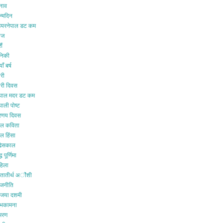
ुनाव
न्मदिन
ियरनेपाल डट कम
ीज
ैं
ैनिकी
ाँ बर्ष
री
ारी दिवस
ेपाल मदर डट कम
पाली पोष्ट
्रणय दिवस
ाल कविता
ल हिंसा
ुढेसकाल
्ध पूर्णिमा
हिला
ातातीर्थ अौंशी
ाजनीति
िजया दशमी
ुभकामना
्मरण