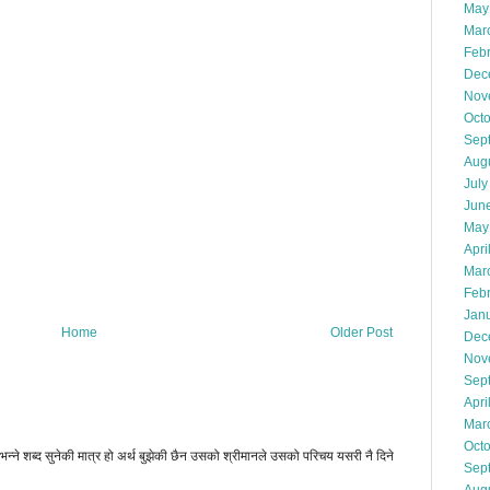
May
Mar
Feb
Dec
Nov
Oct
Sep
Aug
July
Jun
May
Apri
Mar
Feb
Jan
Home
Older Post
Dec
Nov
Sep
Apri
Mar
Oct
्ने शब्द सुनेकी मात्र हो अर्थ बुझेकी छैन उसको श्रीमानले उसको परिचय यसरी नै दिने
Sep