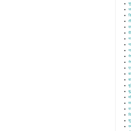
च
ज
ड
त
दश
द
नय
ना
न
न
ने
प
ब
बा
ब
बुद
म
म
र
व
श
स