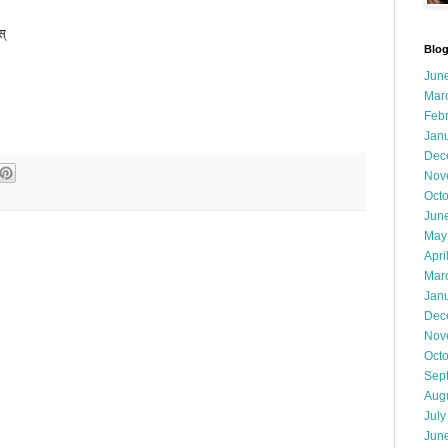
स्
Blog
Jun
Mar
Feb
Jan
Dec
Nov
Oct
Jun
May
Apri
Mar
Jan
Dec
Nov
Oct
Sep
Aug
July
Jun