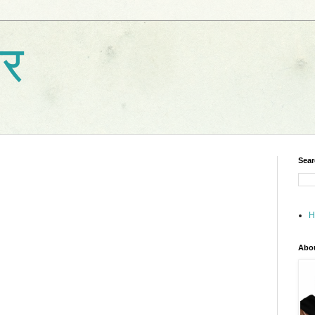
ार
Sear
H
Abo