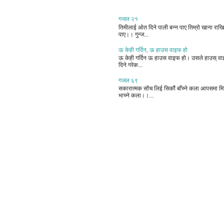
गजल २१
तिमीलाई ओत दिने पाली बन्न पाए तिम्रो खाना राखिदि
पाए।। गुन्ज...
ऊ केही गर्दिन, ऊ हाउस वाइफ हो
ऊ केही गर्दिन ऊ हाउस वाइफ हो। उसले हाउस् वाइफ
दिने गरेक...
गजल ६९
सकारात्मक सोंच लिई सिकौं बाँच्ने कला आपसमा मिल
भाच्ने कला।।...