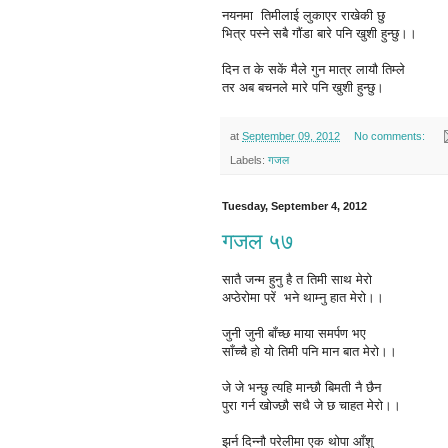
नयनमा तिमीलाई लुकाएर राखेकी छु
भित्र पस्ने सबै गौंडा बारे पनि खुशी हुन्छु।।
दिन त के सकें मैले गुन मात्र लायौ तिम्ले
तर अब बचनले मारे पनि खुशी हुन्छु।
at
September 09, 2012
No comments:
Labels:
गजल
Tuesday, September 4, 2012
गजल ५७
सातै जन्म हुनु है त तिमी साथ मेरो
अप्ठेरोमा परें भने थाम्नु हात मेरो।।
जुनी जुनी बाँच्छ माया समर्पण भए
साँच्चै हो यो तिमी पनि मान बात मेरो।।
जे जे भन्छु त्यहि मान्छौ बिमती नै छैन
पुरा गर्न खोज्छौ सधै जे छ चाहत मेरो।।
झर्न दिन्नौ परेलीमा एक थोपा आँशु