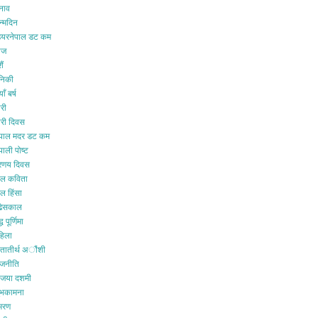
ुनाव
न्मदिन
ियरनेपाल डट कम
ीज
ैं
ैनिकी
ाँ बर्ष
री
ारी दिवस
ेपाल मदर डट कम
पाली पोष्ट
्रणय दिवस
ाल कविता
ल हिंसा
ुढेसकाल
्ध पूर्णिमा
हिला
ातातीर्थ अौंशी
ाजनीति
िजया दशमी
ुभकामना
्मरण