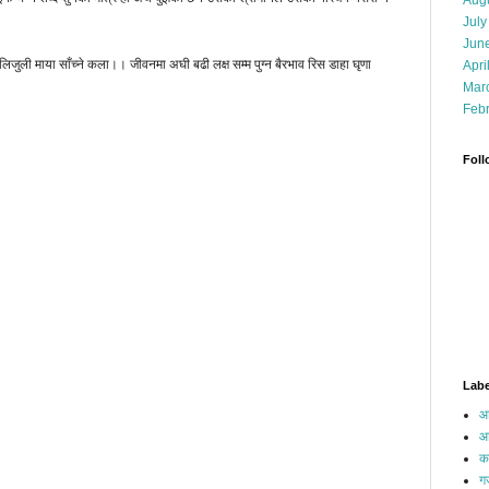
Aug
July
Jun
िजुली माया साँच्ने कला।। जीवनमा अघी बढी लक्ष सम्म पुग्न बैरभाव रिस डाहा घृणा
Apri
Mar
Feb
Foll
Labe
आ
आ
क
ग