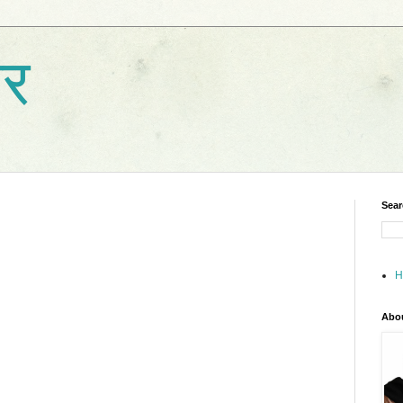
ार
Sear
H
Abo