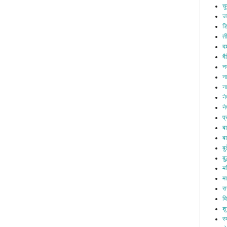
च
ज
ड
त
दश
द
नय
ना
न
न
ने
प
ब
बा
ब
बुद
म
म
र
व
श
स